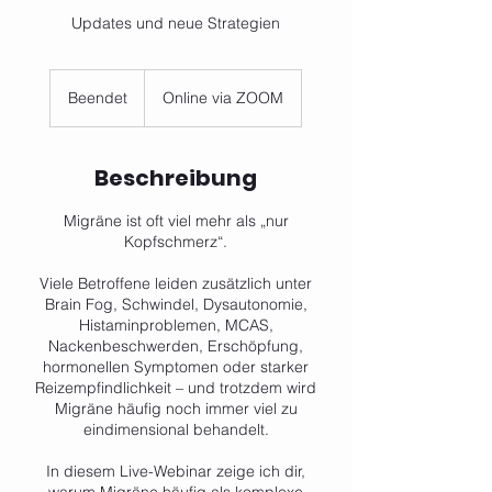
Updates und neue Strategien
Beendet
B
Online via ZOOM
e
e
n
Beschreibung
d
e
Migräne ist oft viel mehr als „nur
t
Kopfschmerz“.
Viele Betroffene leiden zusätzlich unter
Brain Fog, Schwindel, Dysautonomie,
Histaminproblemen, MCAS,
Nackenbeschwerden, Erschöpfung,
hormonellen Symptomen oder starker
Reizempfindlichkeit – und trotzdem wird
Migräne häufig noch immer viel zu
eindimensional behandelt.
In diesem Live-Webinar zeige ich dir,