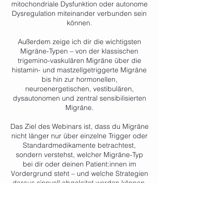
mitochondriale Dysfunktion oder autonome
Dysregulation miteinander verbunden sein
können.
Außerdem zeige ich dir die wichtigsten
Migräne-Typen – von der klassischen
trigemino-vaskulären Migräne über die
histamin- und mastzellgetriggerte Migräne
bis hin zur hormonellen,
neuroenergetischen, vestibulären,
dysautonomen und zentral sensibilisierten
Migräne.
Das Ziel des Webinars ist, dass du Migräne
nicht länger nur über einzelne Trigger oder
Standardmedikamente betrachtest,
sondern verstehst, welcher Migräne-Typ
bei dir oder deinen Patient:innen im
Vordergrund steht – und welche Strategien
daraus sinnvoll abgeleitet werden können.
Dieses Webinar ist für dich geeignet, wenn
du selbst unter Migräne leidest oder als
Therapeut:in, Coach oder Fachperson