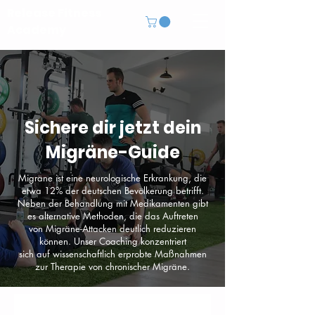
Release Fitness
Academy
Sichere dir jetzt dein
Migräne-Guide
Migräne ist eine neurologische Erkrankung, die
etwa 12% der deutschen Bevölkerung betrifft.
Neben der Behandlung mit Medikamenten gibt
es alternative
Methoden
, die das Auftreten
von Migräne-Attacken deutlich reduzieren
können. Unser Coaching konzentriert
sich auf wissenschaftlich erprobte Maßnahmen
zur
Therapie
von chronischer Migräne.