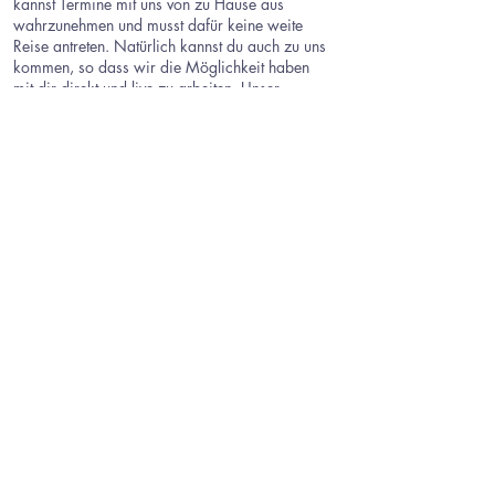
kannst Termine mit uns von zu Hause aus
wahrzunehmen und musst dafür keine weite
Reise antreten. Natürlich kannst du auch zu uns
kommen, so dass wir die Möglichkeit haben
mit dir direkt und live zu arbeiten. Unser
Konzept ist jedoch so ausgerichtet, dass du
deine vier Wände nicht verlassen musst, um
unser Migräne-Coaching in Anspruch zu
nehmen. Unser Coaching ist auf Vermittlung von
Know-how ausgerichtet. Wir sind der
Auffassung, dass mehr Wissen über Migräne
dabei hilfreich ist Migräne effektiv zu
behandeln.
Unser Coaching ist intensiv und umfasst viele
mögliche Baustellen, die ursächlich für Migräne
sein können. Wir legen mit unseren Kunden viel
Wert auf eine gute und ausführliche
Kommunikation und glauben daran, dass jede
Problemlösung gemeinsam erfolgen muss.
Contact Us