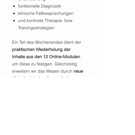
funktionelle Diagnostik
klinische Fallbesprechungen
und konkrete Therapie- bzw.
Trainingsstrategien
Ein Teil des Wochenendes dient der
praktischen Wiederholung der
Inhalte aus den 12 Online-Modulen
,
um diese zu festigen. Gleichzeitig
erweitern wir das Wissen durch
neue
klinische Inhalte, diagnostische
Verfahren und Fallanalysen
, die
speziell auf den Praxisalltag
zugeschnitten sind.
Das Ziel der
FNC Practitioner
Intensive
ist klar: