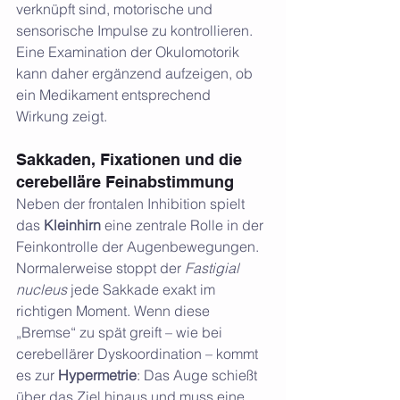
verknüpft sind, motorische und 
sensorische Impulse zu kontrollieren. 
Eine Examination der Okulomotorik 
kann daher ergänzend aufzeigen, ob 
ein Medikament entsprechend 
Wirkung zeigt. 
Sakkaden, Fixationen und die 
cerebelläre Feinabstimmung
Neben der frontalen Inhibition spielt 
das 
Kleinhirn
 eine zentrale Rolle in der 
Feinkontrolle der Augenbewegungen. 
Normalerweise stoppt der 
Fastigial 
nucleus
 jede Sakkade exakt im 
richtigen Moment. Wenn diese 
„Bremse“ zu spät greift – wie bei 
cerebellärer Dyskoordination – kommt 
es zur 
Hypermetrie
: Das Auge schießt 
über das Ziel hinaus und muss eine 