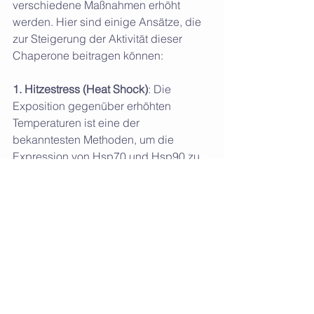
verschiedene Maßnahmen erhöht 
werden. Hier sind einige Ansätze, die 
zur Steigerung der Aktivität dieser 
Chaperone beitragen können:
1. Hitzestress (Heat Shock)
: Die 
Exposition gegenüber erhöhten 
Temperaturen ist eine der 
bekanntesten Methoden, um die 
Expression von Hsp70 und Hsp90 zu 
steigern. Dies aktiviert den 
Hitzeschockfaktor 1 (HSF1), der die 
Transkription von 
Hitzeschockproteinen induziert.
2. Kalorienrestriktion
: Studien zeigen, 
dass Kalorienrestriktion die Expression 
von Hitzeschockproteinen erhöhen 
kann, indem sie zelluläre 