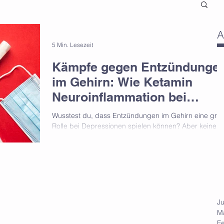
A
5 Min. Lesezeit
Kämpfe gegen Entzündunge
im Gehirn: Wie Ketamin
Neuroinflammation bei
Depressionen reduziert
Wusstest du, dass Entzündungen im Gehirn eine gro
Rolle bei Depressionen spielen können? Aber keine
Sorge, es gibt Hoffnung! Ketamin,...
Ju
M
F