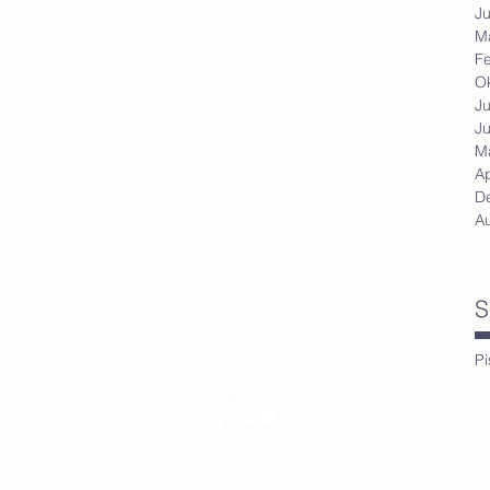
Ju
M
F
O
Ju
Ju
M
Ap
D
A
S
Pi
ts © 2020-2026 Reserved by Release Fitness Academy |
Imp