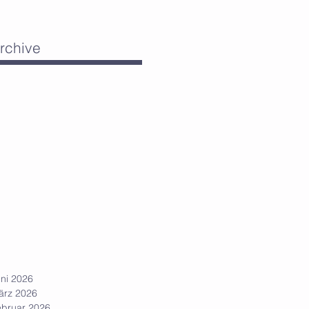
rchive
n
ße
ni 2026
ärz 2026
ebruar 2026