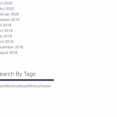
ni 2020
ärz 2020
ebruar 2020
ktober 2019
li 2019
ni 2019
ai 2019
ril 2019
ezember 2016
ugust 2016
earch By Tags
stol
Workout
deadlift
kreuzheben
ressum
|
AGB