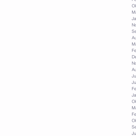
O
M
J
N
S
A
M
F
D
N
A
Ju
Ju
F
J
O
M
F
O
S
Ju