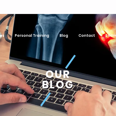
es
Personal Training
Blog
Contact
Semi
OUR
BLOG