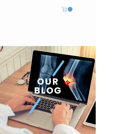
Release Fitness
Academy
OUR
BLOG